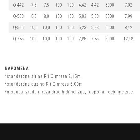
Q-442
7,5
7,5
100
100
4,42
4,42
6000
7,02
Q-503
8,0
8,0
100
100
5,03
5,03
6000
7,99
Q-525
10,0
10,0
150
150
5,23
5,23
6000
8,42
Q-785
10,0
10,0
100
100
7,85
7,85
6000
12,48
NAPOMENA
*standardna sirina R i Q mreza 2,15m
*standardna duzina R i Q mreza 6.00m
*moguca izrada mreza drugih dimenzija, raspona i debljine zice.