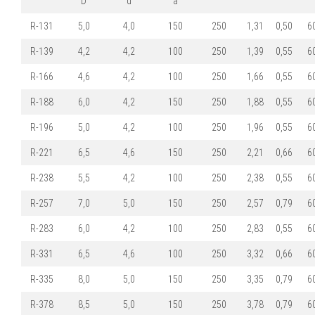
D
d
a
R-131
5,0
4,0
150
250
1,31
0,50
6
R-139
4,2
4,2
100
250
1,39
0,55
6
R-166
4,6
4,2
100
250
1,66
0,55
6
R-188
6,0
4,2
150
250
1,88
0,55
6
R-196
5,0
4,2
100
250
1,96
0,55
6
R-221
6,5
4,6
150
250
2,21
0,66
6
R-238
5,5
4,2
100
250
2,38
0,55
6
R-257
7,0
5,0
150
250
2,57
0,79
6
R-283
6,0
4,2
100
250
2,83
0,55
6
R-331
6,5
4,6
100
250
3,32
0,66
6
R-335
8,0
5,0
150
250
3,35
0,79
6
R-378
8,5
5,0
150
250
3,78
0,79
6