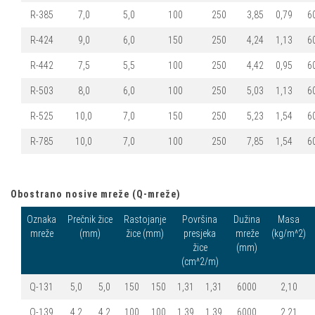
R-385
7,0
5,0
100
250
3,85
0,79
6
R-424
9,0
6,0
150
250
4,24
1,13
6
R-442
7,5
5,5
100
250
4,42
0,95
6
R-503
8,0
6,0
100
250
5,03
1,13
6
R-525
10,0
7,0
150
250
5,23
1,54
6
R-785
10,0
7,0
100
250
7,85
1,54
6
Obostrano nosive mreže (Q-mreže)
Oznaka
Prečnik žice
Rastojanje
Površina
Dužina
Masa
mreže
(mm)
žice (mm)
presjeka
mreže
(kg/m^2)
žice
(mm)
(cm^2/m)
Q-131
5,0
5,0
150
150
1,31
1,31
6000
2,10
Q-139
4,2
4,2
100
100
1,39
1,39
6000
2,21