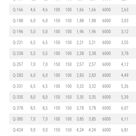
Q-166
4,6
4,6
100
100
1,66
1,66
6000
2,63
Q-188
6,0
6,0
150
150
1,88
1,88
6000
3,03
Q-196
5,0
5,0
100
100
1,96
1,96
6000
3,12
Q-221
6,5
6,5
150
150
2,21
2,21
6000
3,55
Q-238
5,5
5,5
100
100
2,38
2,38
6000
3,78
Q-257
7,0
7,0
150
150
2,57
2,57
6000
4,12
Q-283
6,0
6,0
100
100
2,83
2,83
6000
4,49
Q-331
6,5
6,5
100
100
3,32
3,32
6000
5,26
Q-335
8,0
8,0
150
150
3,35
3,35
6000
5,39
Q-378
8,5
8,5
150
150
3,78
3,78
6000
6,07
Q-385
7,0
7,0
100
100
3,85
3,85
6000
6,11
Q-424
9,0
9,0
150
150
4,24
4,24
6000
6,81