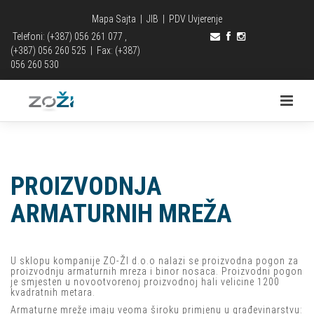
Mapa Sajta
|
JIB
|
PDV Uvjerenje
Telefoni: (+387) 056 261 077 ,
(+387) 056 260 525
|
Fax: (+387)
056 260 530
PROIZVODNJA
ARMATURNIH MREŽA
U sklopu kompanije ZO-ŽI d.o.o nalazi se proizvodna pogon za
proizvodnju armaturnih mreza i binor nosaca. Proizvodni pogon
je smjesten u novootvorenoj proizvodnoj hali velicine 1200
kvadratnih metara.
Armaturne mreže imaju veoma široku primjenu u građevinarstvu: