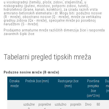
u visokogradnji (temelji, ploče, zidovi, stepeništa), u
niskogradnji (putevi, mostovi, potporni zidovi, tuneli),
hidrotehnici (brane, kanali, kolektori), za izradu raznih vrsta
armirano-betonskih elemenata i dr. Mogu biti: podužno nosive
(R - mreže), obostrano nosive (Q - mreže), mreže za vertikalnu
gradnju zidova (Qx - mreže), specijalne mreže po posebnoj
narudžbini (S - mreže).
Prodajemo armaturne mreže različitih dimenzija žice i rasporeda
zavarenih šipki žice.
Tabelarni pregled tipskih mreža
Poduzno nosive mreže (R-mreže)
Oznaka
Prečnik žice (mm)
Rastojanje žice
Površina
Du
mreže
(mm)
presjeka
mr
žice
(
(cm^2/m)
uzdužne
poprečne
uzdužno
poprečn
Drvo
80