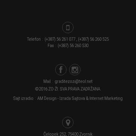
Telefon
:
(+387) 56 261 077 , (+387) 56 260 525
Fax
:
(+387) 56 260 530
Mail
:
graditezozi@teol.net
©2016 ZO-ŽI. SVA PRAVA ZADRŽANA.
Sajt izradio
:
AM Design - Izrada Sajtova & Internet Marketing
Čelopek 252, 75400 Zvornik