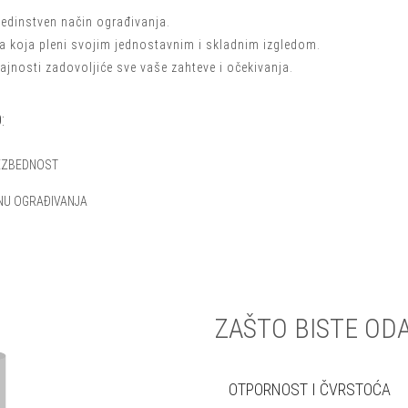
jedinstven način ograđivanja.
a koja pleni svojim jednostavnim i skladnim izgledom.
ajnosti zadovoljiće sve vaše zahteve i očekivanja.
:
BEZBEDNOST
NU OGRAĐIVANJA
ZAŠTO BISTE OD
OTPORNOST I ČVRSTOĆA