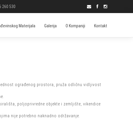
6 260 530
ađevinskog Materijala
Galerija
O Kompaniji
Kontakt
ednost ograđenog prostora, pruža odličnu vidljivost
ne.
rališta, poljoprivredne objekte i zemljište, vikendice
kojima nije potrebno naknadno održavanje.