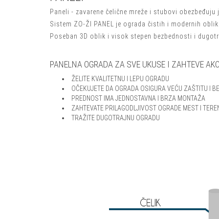
Paneli - zavarene čelične mreže i stubovi obezbeđuju 
Sistem ZO-ŽI PANEL je ograda čistih i modernih oblik
Poseban 3D oblik i visok stepen bezbednosti i dugotr
PANELNA OGRADA ZA SVE UKUSE I ZAHTEVE AKO
ŽELITE KVALITETNU I LEPU OGRADU
OČEKUJETE DA OGRADA OSIGURA VEĆU ZAŠTITU I 
PREDNOST IMA JEDNOSTAVNA I BRZA MONTAŽA
ZAHTEVATE PRILAGODLJIVOST OGRADE MEST I TERE
TRAŽITE DUGOTRAJNU OGRADU