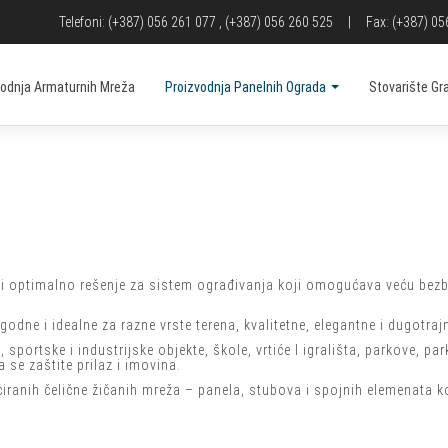
Telefoni: (+387) 056 261 077 , (+387) 056 260 525
|
Fax: (+387) 05
vodnja Armaturnih Mreža
Proizvodnja Panelnih Ograda
Stovarište Gr
i optimalno rešenje za sistem ograđivanja koji omogućava veću bezb
dne i idealne za razne vrste terena, kvalitetne, elegantne i dugotraj
rtske i industrijske objekte, škole, vrtiće I igrališta, parkove, parki
 se zaštite prilaz i imovina.
ciranih čelične žičanih mreža – panela, stubova i spojnih elemenata 