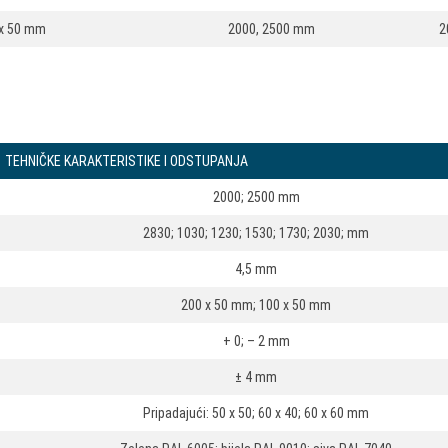
 x 50 mm
2000, 2500 mm
2
TEHNIČKE KARAKTERISTIKE I ODSTUPANJA
2000; 2500 mm
2830; 1030; 1230; 1530; 1730; 2030; mm
4,5 mm
200 x 50 mm; 100 x 50 mm
+ 0; – 2 mm
± 4 mm
Pripadajući: 50 x 50; 60 x 40; 60 x 60 mm