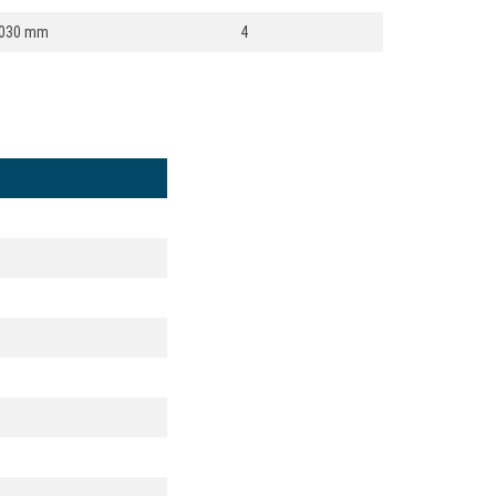
030 mm
4