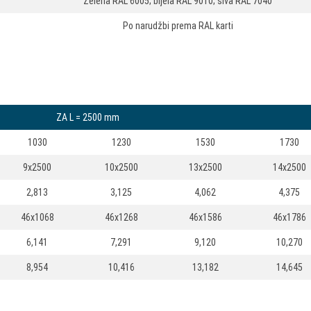
Zelena RAL 6005; bijela RAL 9010; siva RAL 7040
Po narudžbi prema RAL karti
ZA L = 2500 mm
1030
1230
1530
1730
9x2500
10x2500
13x2500
14x2500
2,813
3,125
4,062
4,375
46x1068
46x1268
46x1586
46x1786
6,141
7,291
9,120
10,270
8,954
10,416
13,182
14,645