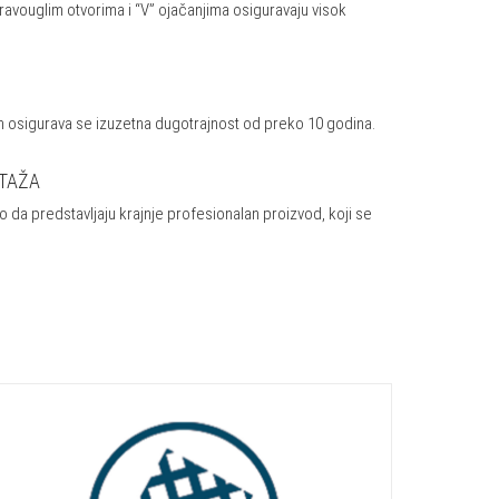
pravouglim otvorima i “V” ojačanjima osiguravaju visok
em osigurava se izuzetna dugotrajnost od preko 10 godina.
TAŽA
o da predstavljaju krajnje profesionalan proizvod, koji se