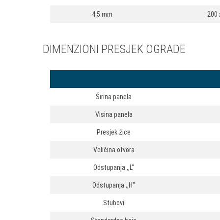
4.5 mm
200
DIMENZIONI PRESJEK OGRADE
Širina panela
Visina panela
Presjek žice
Veličina otvora
Odstupanja ,,L″
Odstupanja ,,H″
Stubovi