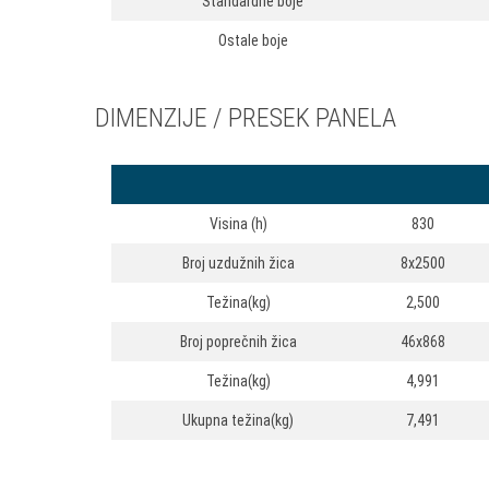
Standardne boje
Ostale boje
DIMENZIJE / PRESEK PANELA
Visina (h)
830
Broj uzdužnih žica
8x2500
Težina(kg)
2,500
Broj poprečnih žica
46x868
Težina(kg)
4,991
Ukupna težina(kg)
7,491