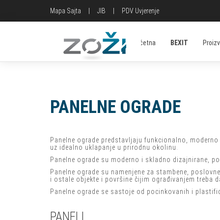
Mapa Sajta
|
JIB
|
PDV Uvjerenje
Početna
BEXIT
Proiz
PANELNE OGRADE
Panelne ograde predstavljaju funkcionalno, moderno 
uz idealno uklapanje u prirodnu okolinu.
Panelne ograde su moderno i skladno dizajnirane, pogo
Panelne ograde su namenjene za stambene, poslovne, spo
i ostale objekte i površine čijim ograđivanjem treba da
Panelne ograde se sastoje od pocinkovanih i plastifi
PANELI