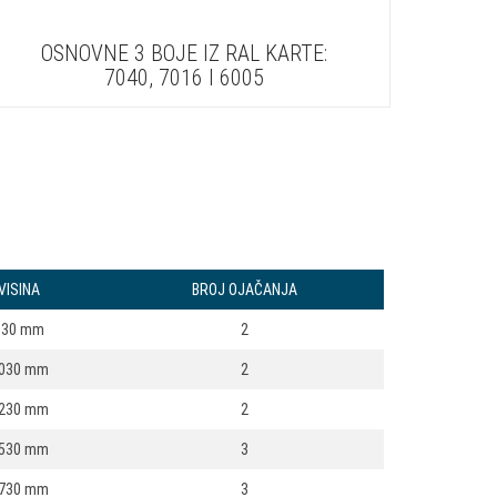
OSNOVNE 3 BOJE IZ RAL KARTE:
7040, 7016 I 6005
VISINA
BROJ OJAČANJA
830 mm
2
030 mm
2
230 mm
2
530 mm
3
730 mm
3