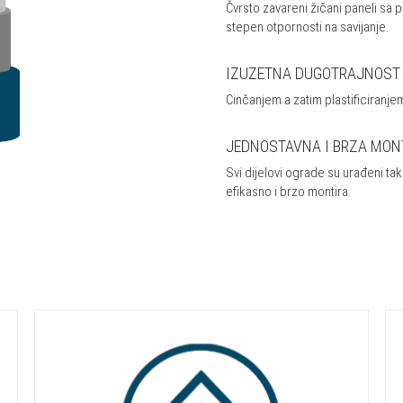
Čvrsto zavareni žičani paneli sa 
stepen otpornosti na savijanje.
IZUZETNA DUGOTRAJNOST
Cinčanjem a zatim plastificiranj
JEDNOSTAVNA I BRZA MON
Svi dijelovi ograde su urađeni tak
efikasno i brzo montira.